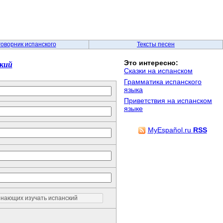
говорник испанского
Тексты песен
кий
Это интересно:
Сказки на испанском
Грамматика испанского
языка
Приветствия на испанском
языке
MyEspañol.ru
RSS