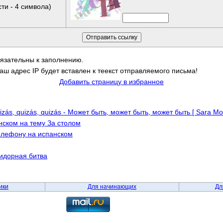
ти - 4 символа)
бязательны к заполнению.
аш адрес IP будет вставлен к теекст отправляемого письма!
Добавить страницу в избранное
zás, quizás, quizás - Может быть, может быть, может быть [ Sara Mon
ском на тему За столом
елефону на испанском
идорная битва
ики
Для начинающих
Дл