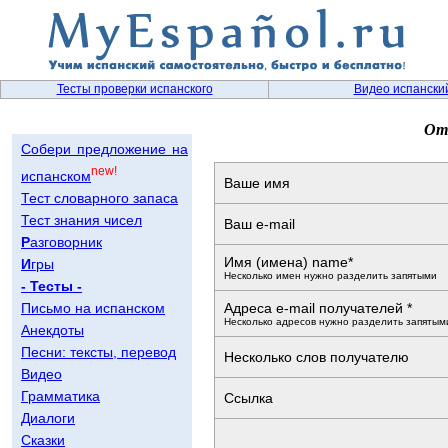
Тесты проверки испанского
Видео испански
Отп
Собери предложение на
new!
испанском
Ваше имя
Тест словарного запаса
Тест знания чисел
Ваш e-mail
Р
азговорник
Имя (имена) name*
И
гры
Несколько имен нужно разделить запятыми
- Тесты -
Письмо на испанском
Адреса e-mail получателей *
Несколько адресов нужно разделить запятым
Анекдоты
Песни: тексты, перевод
Несколько слов получателю
Видео
Грамматика
Ссылка
Диалоги
Сказки