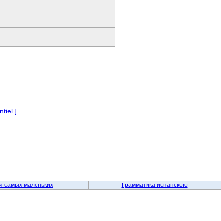
tiel ]
я самых маленьких
Грамматика испанского