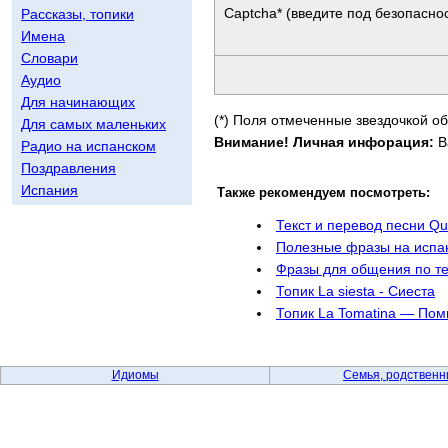
Captcha* (введите под безопаснос
Рассказы, топики
Имена
Словари
Аудио
Для начинающих
(*) Поля отмеченные звездочкой о
Для самых маленьких
Внимание! Личная инфорация:
В
Радио на испанском
Поздравления
Испания
Также рекомендуем посмотреть:
Текст и перевод песни Qui
Полезные фразы на испан
Фразы для общения по т
Топик La siesta - Сиеста
Топик La Tomatina — Пом
Идиомы
Семья, родственн