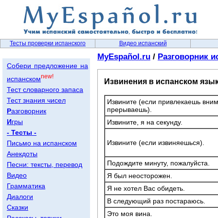
Тесты проверки испанского
Видео испанский
MyEspañol.ru
/
Разговорник и
Собери предложение на
new!
испанском
Извинения в испанском язы
Тест словарного запаса
Тест знания чисел
Извините (если привлекаешь вни
прерываешь).
Р
азговорник
И
гры
Извините, я на секунду.
- Тесты -
Извините (если извиняешься).
Письмо на испанском
Анекдоты
Подождите минуту, пожалуйста.
Песни: тексты, перевод
Видео
Я был неосторожен.
Грамматика
Я не хотел Вас обидеть.
Диалоги
В следующий раз постараюсь.
Сказки
Это моя вина.
Рассказы, топики