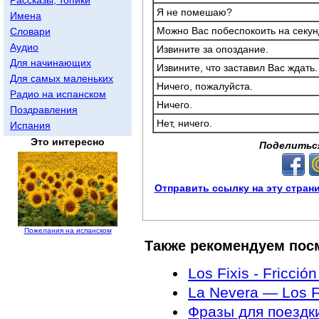
Я не помешаю?
Имена
Можно Вас побеспокоить на секун
Словари
Аудио
Извините за опоздание.
Для начинающих
Извините, что заставил Вас ждать.
Для самых маленьких
Ничего, пожалуйста.
Радио на испанском
Ничего.
Поздравления
Нет, ничего.
Испания
Это интересно
Поделитьс
Отправить ссылку на эту стран
Пожелания на испанском
Также рекомендуем пос
Los Fixis - Fricci
La Nevera — Los F
Фразы для поездк