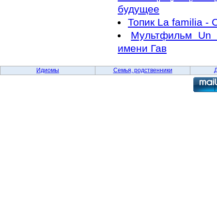
будущее
Топик La familia -
Мультфильм Un 
имени Гав
Идиомы
Семья, родственники