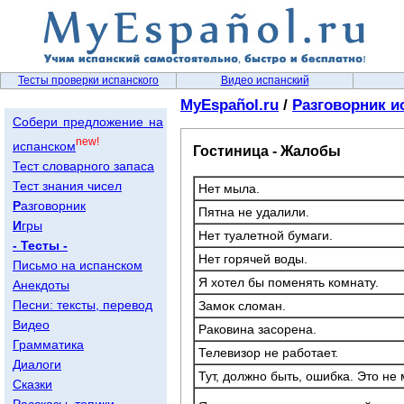
Тесты проверки испанского
Видео испанский
MyEspañol.ru
/
Разговорник и
Собери предложение на
new!
испанском
Гостиница - Жалобы
Тест словарного запаса
Тест знания чисел
Нет мыла.
Р
азговорник
Пятна не удалили.
И
гры
Нет туалетной бумаги.
- Тесты -
Нет горячей воды.
Письмо на испанском
Я хотел бы поменять комнату.
Анекдоты
Песни: тексты, перевод
Замок сломан.
Видео
Раковина засорена.
Грамматика
Телевизор не работает.
Диалоги
Тут, должно быть, ошибка. Это не 
Сказки
Рассказы, топики