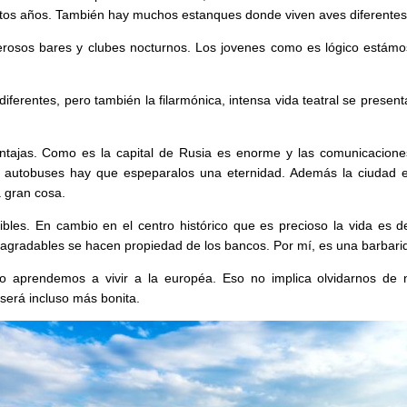
tos años. También hay muchos estanques donde viven aves diferentes
osos bares y clubes nocturnos. Los jovenes como es lógico estámo
diferentes, pero también la filarmónica, intensa vida teatral se pres
tajas. Como es la capital de Rusia es enorme y las comunicaciones
s autobuses hay que espeparalos una eternidad. Además la ciudad es
 gran cosa.
ibles. En cambio en el centro histórico que es precioso la vida es de
s agradables se hacen propiedad de los bancos. Por mí, es una barbari
 aprendemos a vivir a la européa. Eso no implica olvidarnos de nue
será incluso más bonita.