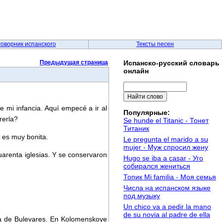
говорник испанского
Тексты песен
Предыдущая страница
Испанско-русский словарь
онлайн
e mi infancia. Aquí empecé a ir al
Популярные:
rerla?
Se hunde el Titanic - Тонет
Титаник
 es muy bonita.
Le pregunta el marido a su
mujer - Муж спросил жену
arenta iglesias. Y se conservaron
Hugo se iba a casar - Уго
собирался жениться
Топик Mi familia - Моя семья
Числа на испанском языке
под музыку
Un chico va a pedir la mano
de su novia al padre de ella
da de Bulevares. En Kolomenskoye