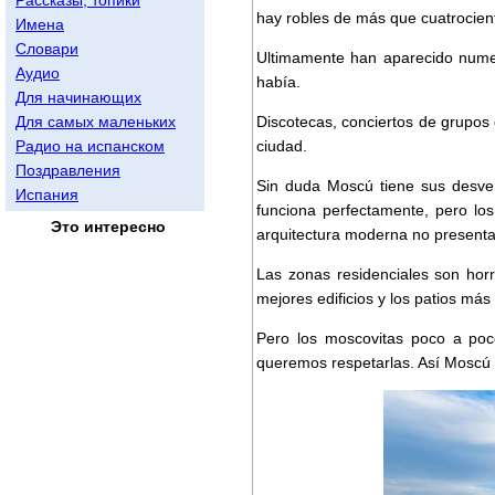
hay robles de más que cuatrocien
Имена
Словари
Ultimamente han aparecido numer
Аудио
había.
Для начинающих
Для самых маленьких
Discotecas, conciertos de grupos 
Радио на испанском
ciudad.
Поздравления
Sin duda Moscú tiene sus desven
Испания
funciona perfectamente, pero lo
Это интересно
arquitectura moderna no presenta
Las zonas residenciales son horr
mejores edificios y los patios má
Pero los moscovitas poco a poco
queremos respetarlas. Así Moscú 