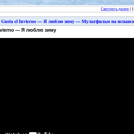
Смотреть далее
| 
 Gusta el Invierno — Я люблю зиму — Мультфильм на испанс
nvierno — Я люблю зиму