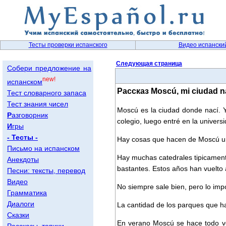
Тесты проверки испанского
Видео испански
Следующая страница
Собери предложение на
new!
испанском
Рассказ Moscú, mi ciudad 
Тест словарного запаса
Тест знания чисел
Moscú es la ciudad donde nací. Y 
Р
азговорник
colegio, luego entré en la univer
И
гры
- Тесты -
Hay cosas que hacen de Moscú una
Письмо на испанском
Hay muchas catedrales tipicament
Анекдоты
bastantes. Estos años han vuelto 
Песни: тексты, перевод
Видео
No siempre sale bien, pero lo impo
Грамматика
Диалоги
La cantidad de los parques que h
Сказки
En verano Moscú se hace todo ve
Рассказы, топики