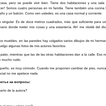
casa, pero se puede vivir bien. Tiene dos habitaciones y una sa
er! Somos cuatro personas en mi familia. Tiene también una cocina 
 baño y un balcón. Como ven ustedes, es una casa normal y corriente.
 singular. Es de doce metros cuadrados, más que suficiente para u
rmario donde meter mis cosas y una estantería. Ah! me olvidé del d
os muebles, en las paredes hay colgados varios dibujos de mi herma
lgo algunas fotos de mis actores favoritos.
patio, mientras que las de las otras habitaciones dan a la calle. Eso
e mucho ruido.
equeño, es muy cómodo. Cuando me proponen cambiar de piso, nunca 
ncial no me apetece nada.
тветье на вопросы:
rto de la autora?