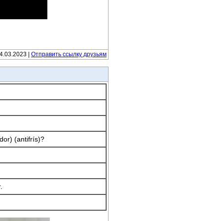
14.03.2023 |
Отправить ссылку друзьям
or) (antifrís)?
.