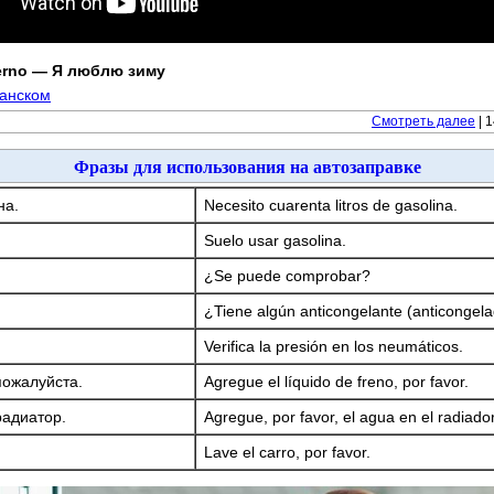
ierno — Я люблю зиму
панском
Смотреть далее
| 
Фразы для использования на автозаправке
на.
Necesito cuarenta litros de gasolina.
Suelo usar gasolina.
¿Se puede comprobar?
¿Tiene algún anticongelante (anticongelad
Verifica la presión en los neumáticos.
пожалуйста.
Agregue el líquido de freno, por favor.
радиатор.
Agregue, por favor, el agua en el radiador
Lave el carro, por favor.