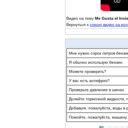
Видео на тему
Me Gusta el Inv
Вернуться к
списку видео на ис
Мне нужно сорок литров бензи
Я обычно использую бензин.
Можете проверить?
У вас есть антифриз?
Проверьте давление в шинах.
Долейте тормозной жидкости, 
Добавьте, пожалуйста, воды в 
Помойте, пожалуйста, машину.