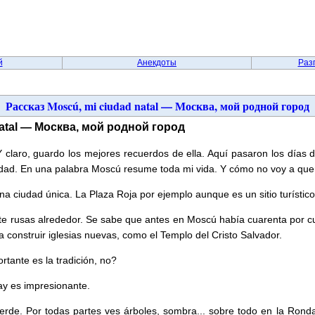
й
Анекдоты
Раз
Рассказ Moscú, mi ciudad natal — Москва, мой родной город
natal — Москва, мой родной город
claro, guardo los mejores recuerdos de ella. Aquí pasaron los días d
sidad. En una palabra Moscú resume toda mi vida. Y cómo no voy a que
 ciudad única. La Plaza Roja por ejemplo aunque es un sitio turístico
e rusas alrededor. Se sabe que antes en Moscú había cuarenta por cu
a construir iglesias nuevas, como el Templo del Cristo Salvador.
rtante es la tradición, no?
ay es impresionante.
rde. Por todas partes ves árboles, sombra... sobre todo en la Ron