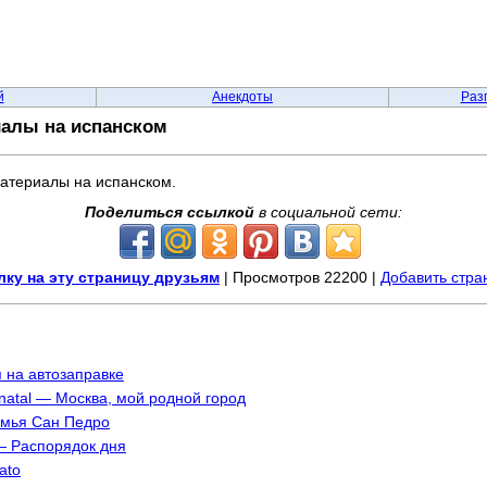
й
Анекдоты
Раз
иалы на испанском
атериалы на испанском.
Поделиться ссылкой
в социальной сети:
ку на эту страницу друзьям
| Просмотров 22200 |
Добавить стра
 на автозаправке
 natal — Москва, мой родной город
Cемья Сан Педро
 — Распорядок дня
ato