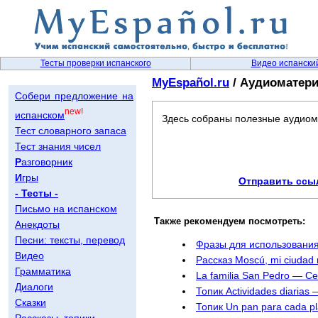
Тесты проверки испанского
Видео испански
MyEspañol.ru
/ Аудиоматер
Собери предложение на
new!
испанском
Здесь собраны полезные аудиом
Тест словарного запаса
Тест знания чисел
Р
азговорник
И
гры
Отправить ссыл
- Тесты -
Письмо на испанском
Также рекомендуем посмотреть:
Анекдоты
Песни: тексты, перевод
Фразы для использования
Видео
Рассказ Moscú, mi ciudad
Грамматика
La familia San Pedro — 
Диалоги
Топик Actividades diarias
Сказки
Топик Un pan para cada pl
Рассказы, топики